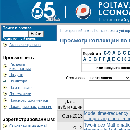
Поиск в архиве
Електронний архів Полтавського універс
Расширенный поиск
Просмотр коллекции по г
Главная страница
0-9
A
B
C
Перейти к:
Просмотреть
А
Б
В
Г
Ґ
Д
Е
Є
Ж
Разделы
или введите неск
и коллекции
По дате
Сортировка:
По автору
По заглавию
По тематике
Просмотр документов
Дата
Последние поступления
публикации
Model time-frequency
Сен-2013
at improving the elect
Зарегистрированным:
Two-index Mathematical
Обновления на e-mail
2012