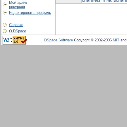
channels in Multicha
Мой архив
ресурсов
Редактировать профиль
Справка
О DSpace
DSpace Software
Copyright © 2002-2005
MIT
an