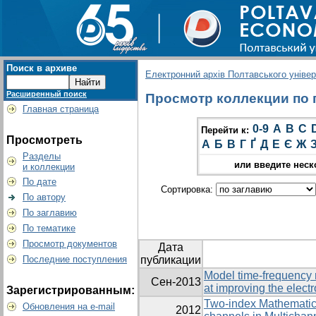
Поиск в архиве
Електронний архів Полтавського універс
Расширенный поиск
Просмотр коллекции по г
Главная страница
0-9
A
B
C
Перейти к:
Просмотреть
А
Б
В
Г
Ґ
Д
Е
Є
Ж
Разделы
или введите неск
и коллекции
По дате
Сортировка:
По автору
По заглавию
По тематике
Просмотр документов
Дата
Последние поступления
публикации
Model time-frequency
Сен-2013
at improving the elect
Зарегистрированным:
Two-index Mathematical
Обновления на e-mail
2012