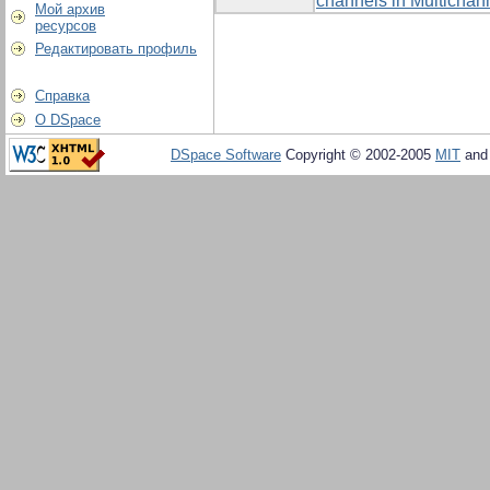
channels in Multicha
Мой архив
ресурсов
Редактировать профиль
Справка
О DSpace
DSpace Software
Copyright © 2002-2005
MIT
an