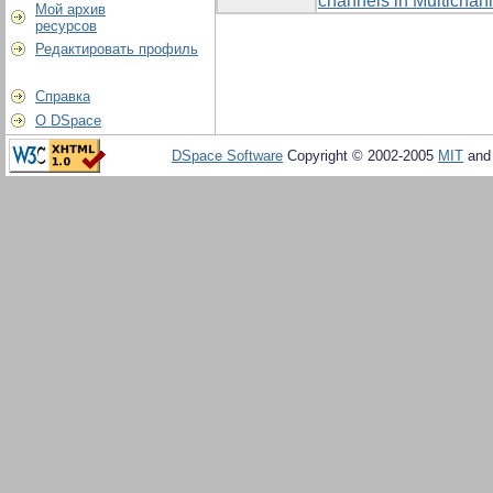
channels in Multicha
Мой архив
ресурсов
Редактировать профиль
Справка
О DSpace
DSpace Software
Copyright © 2002-2005
MIT
an