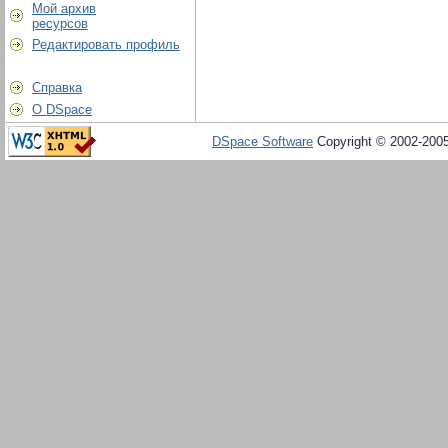
Мой архив
ресурсов
Редактировать профиль
Справка
О DSpace
DSpace Software
Copyright © 2002-200