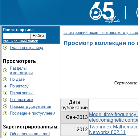
Поиск в архиве
Електронний архів Полтавського універс
Расширенный поиск
Просмотр коллекции по г
Главная страница
Просмотреть
Разделы
и коллекции
По дате
Сортировка
По автору
По заглавию
По тематике
Дата
Просмотр документов
публикации
Последние поступления
Model time-frequency 
Сен-2013
electromagnetic compat
Зарегистрированным:
Two-index Mathematica
2012
Networks 802.11
Обновления на e-mail