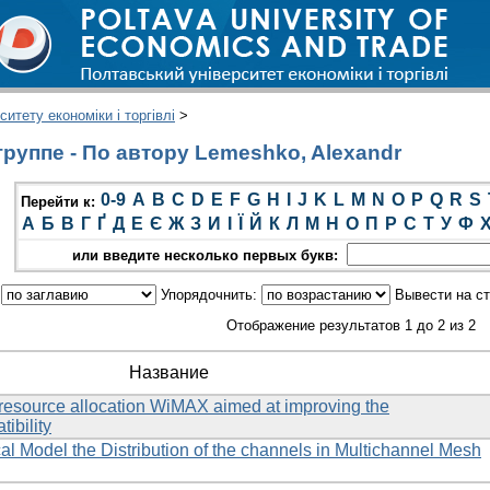
итету економіки і торгівлі
>
руппе - По автору Lemeshko, Alexandr
0-9
A
B
C
D
E
F
G
H
I
J
K
L
M
N
O
P
Q
R
S
Перейти к:
А
Б
В
Г
Ґ
Д
Е
Є
Ж
З
И
І
Ї
Й
К
Л
М
Н
О
П
Р
С
Т
У
Ф
или введите несколько первых букв:
:
Упорядочнить:
Вывести на с
Отображение результатов 1 до 2 из 2
Название
resource allocation WiMAX aimed at improving the
ibility
l Model the Distribution of the channels in Multichannel Mesh