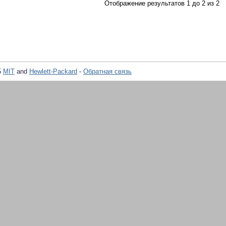
Отображение результатов 1 до 2 из 2
5
MIT
and
Hewlett-Packard
-
Обратная связь