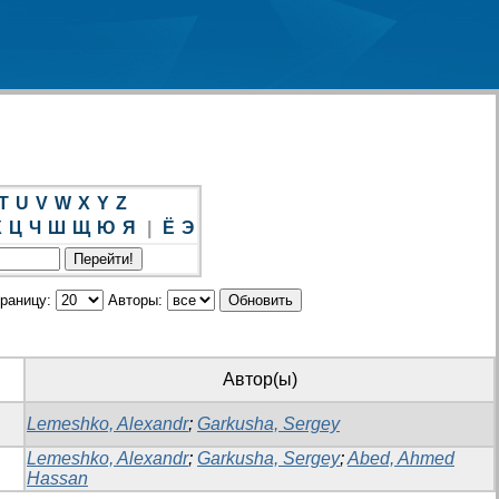
T
U
V
W
X
Y
Z
Х
Ц
Ч
Ш
Щ
Ю
Я
|
Ё
Э
траницу:
Авторы:
Автор(ы)
Lemeshko, Alexandr
;
Garkusha, Sergey
Lemeshko, Alexandr
;
Garkusha, Sergey
;
Abed, Ahmed
Hassan