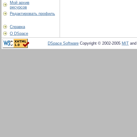
Мой архив
ресурсов
Редактировать профиль
Справка
О DSpace
DSpace Software
Copyright © 2002-2005
MIT
an