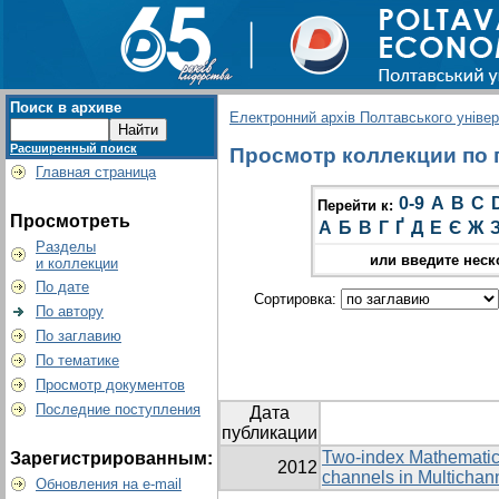
Поиск в архиве
Електронний архів Полтавського універс
Расширенный поиск
Просмотр коллекции по г
Главная страница
0-9
A
B
C
Перейти к:
Просмотреть
А
Б
В
Г
Ґ
Д
Е
Є
Ж
Разделы
или введите неск
и коллекции
По дате
Сортировка:
По автору
По заглавию
По тематике
Просмотр документов
Последние поступления
Дата
публикации
Two-index Mathematical
Зарегистрированным:
2012
channels in Multicha
Обновления на e-mail