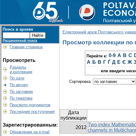
Поиск в архиве
Електронний архів Полтавського універс
Расширенный поиск
Просмотр коллекции по г
Главная страница
0-9
A
B
C
Перейти к:
Просмотреть
А
Б
В
Г
Ґ
Д
Е
Є
Ж
Разделы
или введите неск
и коллекции
По дате
Сортировка:
По автору
По заглавию
По тематике
Просмотр документов
Последние поступления
Дата
публикации
Two-index Mathematical
Зарегистрированным:
2012
channels in Multicha
Обновления на e-mail