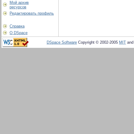
Мой архив
ресурсов
Редактировать профиль
Справка
О DSpace
DSpace Software
Copyright © 2002-2005
MIT
an