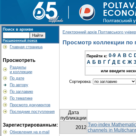
Поиск в архиве
Електронний архів Полтавського універс
Расширенный поиск
Просмотр коллекции по г
Главная страница
0-9
A
B
C
Перейти к:
Просмотреть
А
Б
В
Г
Ґ
Д
Е
Є
Ж
Разделы
или введите неск
и коллекции
По дате
Сортировка:
По автору
По заглавию
По тематике
Просмотр документов
Последние поступления
Дата
публикации
Two-index Mathematical
Зарегистрированным:
2012
channels in Multicha
Обновления на e-mail