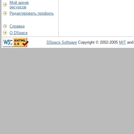
Мой архив
ресурсов
Редактировать профиль
Справка
О DSpace
DSpace Software
Copyright © 2002-2005
MIT
an