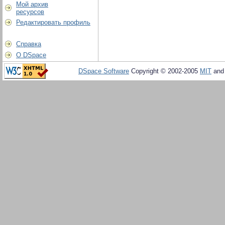
Мой архив
ресурсов
Редактировать профиль
Справка
О DSpace
DSpace Software
Copyright © 2002-2005
MIT
an