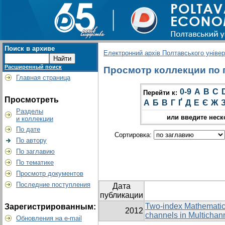
Поиск в архиве
Електронний архів Полтавського універс
Расширенный поиск
Просмотр коллекции по г
Главная страница
0-9
A
B
C
Перейти к:
Просмотреть
А
Б
В
Г
Ґ
Д
Е
Є
Ж
Разделы
или введите неск
и коллекции
По дате
Сортировка:
По автору
По заглавию
По тематике
Просмотр документов
Последние поступления
Дата
публикации
Two-index Mathematical
Зарегистрированным:
2012
channels in Multicha
Обновления на e-mail