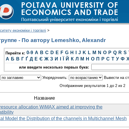
итету економіки і торгівлі
>
руппе - По автору Lemeshko, Alexandr
0-9
A
B
C
D
E
F
G
H
I
J
K
L
M
N
O
P
Q
R
S
Перейти к:
А
Б
В
Г
Ґ
Д
Е
Є
Ж
З
И
І
Ї
Й
К
Л
М
Н
О
П
Р
С
Т
У
Ф
или введите несколько первых букв:
:
Упорядочнить:
Вывести на с
Отображение результатов 1 до 2 из 2
Название
resource allocation WiMAX aimed at improving the
ibility
l Model the Distribution of the channels in Multichannel Mesh