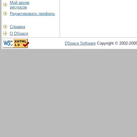
Мой архив
ресурсов
Редактировать профиль
Справка
О DSpace
DSpace Software
Copyright © 2002-200