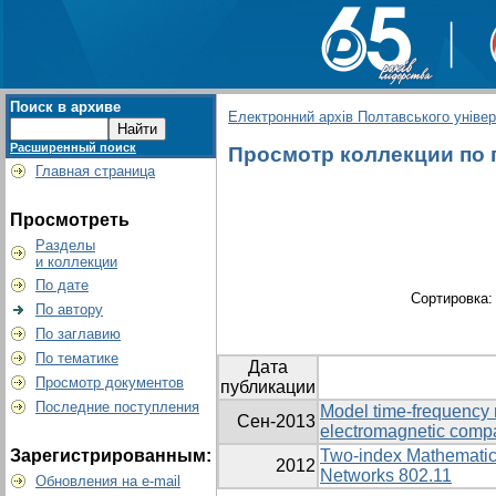
Поиск в архиве
Електронний архів Полтавського універс
Расширенный поиск
Просмотр коллекции по г
Главная страница
Просмотреть
Разделы
и коллекции
По дате
Сортировка
По автору
По заглавию
По тематике
Дата
Просмотр документов
публикации
Последние поступления
Model time-frequency 
Сен-2013
electromagnetic compat
Зарегистрированным:
Two-index Mathematica
2012
Networks 802.11
Обновления на e-mail