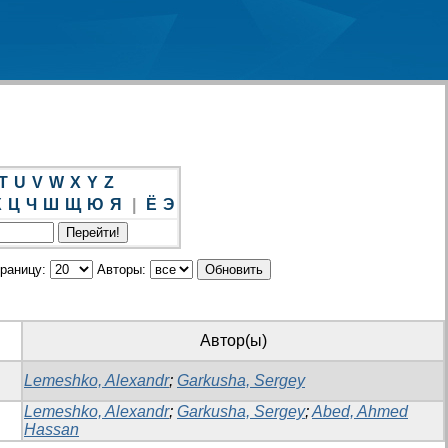
T
U
V
W
X
Y
Z
Х
Ц
Ч
Ш
Щ
Ю
Я
|
Ё
Э
траницу:
Авторы:
Автор(ы)
Lemeshko, Alexandr
;
Garkusha, Sergey
Lemeshko, Alexandr
;
Garkusha, Sergey
;
Abed, Ahmed
Hassan