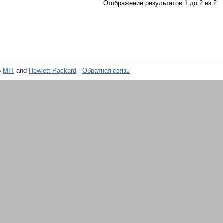
Отображение результатов 1 до 2 из 2
5
MIT
and
Hewlett-Packard
-
Обратная связь