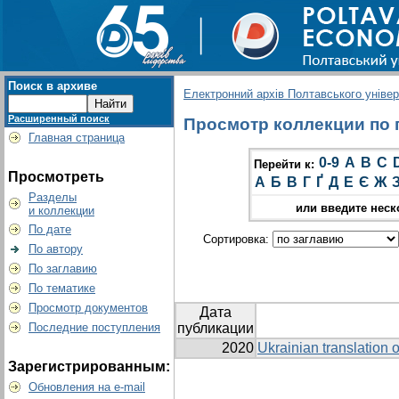
Поиск в архиве
Електронний архів Полтавського універс
Расширенный поиск
Просмотр коллекции по гр
Главная страница
0-9
A
B
C
Перейти к:
Просмотреть
А
Б
В
Г
Ґ
Д
Е
Є
Ж
Разделы
или введите неск
и коллекции
По дате
Сортировка:
По автору
По заглавию
По тематике
Просмотр документов
Дата
Последние поступления
публикации
2020
Ukrainian translation o
Зарегистрированным:
Обновления на e-mail