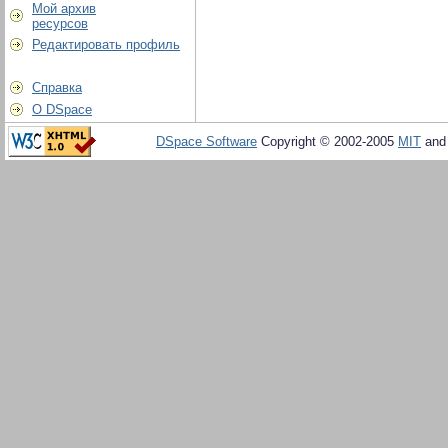
Мой архив
ресурсов
Редактировать профиль
Справка
О DSpace
DSpace Software
Copyright © 2002-2005
MIT
an