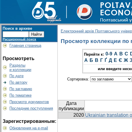
Поиск в архиве
Електронний архів Полтавського універс
Расширенный поиск
Просмотр коллекции по гр
Главная страница
0-9
A
B
C
Перейти к:
Просмотреть
А
Б
В
Г
Ґ
Д
Е
Є
Ж
Разделы
или введите неск
и коллекции
По дате
Сортировка:
По автору
По заглавию
По тематике
Просмотр документов
Дата
Последние поступления
публикации
2020
Ukrainian translation o
Зарегистрированным:
Обновления на e-mail