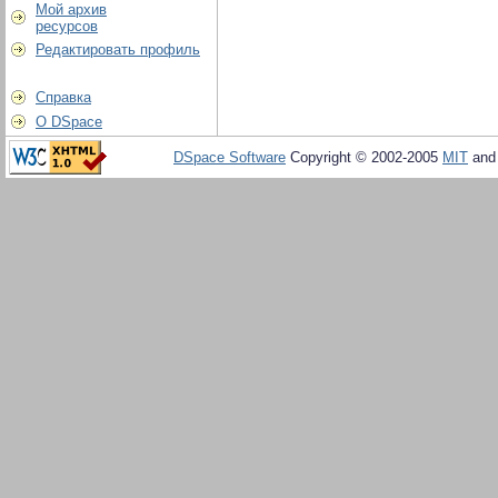
Мой архив
ресурсов
Редактировать профиль
Справка
О DSpace
DSpace Software
Copyright © 2002-2005
MIT
an