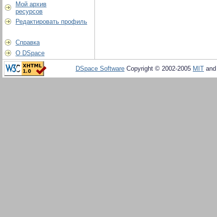
Мой архив
ресурсов
Редактировать профиль
Справка
О DSpace
DSpace Software
Copyright © 2002-2005
MIT
an