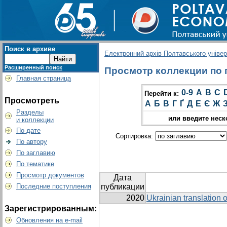
Поиск в архиве
Електронний архів Полтавського універс
Расширенный поиск
Просмотр коллекции по гр
Главная страница
0-9
A
B
C
Перейти к:
Просмотреть
А
Б
В
Г
Ґ
Д
Е
Є
Ж
Разделы
или введите неск
и коллекции
По дате
Сортировка:
По автору
По заглавию
По тематике
Просмотр документов
Дата
Последние поступления
публикации
2020
Ukrainian translation o
Зарегистрированным:
Обновления на e-mail