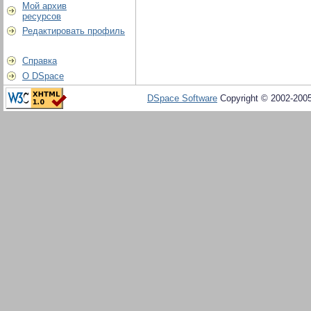
Мой архив
ресурсов
Редактировать профиль
Справка
О DSpace
DSpace Software
Copyright © 2002-200