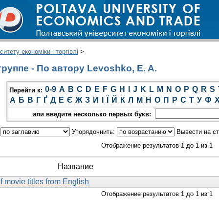
итету економіки і торгівлі
>
уппе - По автору Levoshko, E. A.
0-9
A
B
C
D
E
F
G
H
I
J
K
L
M
N
O
P
Q
R
S
Перейти к:
А
Б
В
Г
Ґ
Д
Е
Є
Ж
З
И
І
Ї
Й
К
Л
М
Н
О
П
Р
С
Т
У
Ф
или введите несколько первых букв:
:
Упорядочнить:
Вывести на с
Отображение результатов 1 до 1 из 1
Название
f movie titles from English
Отображение результатов 1 до 1 из 1