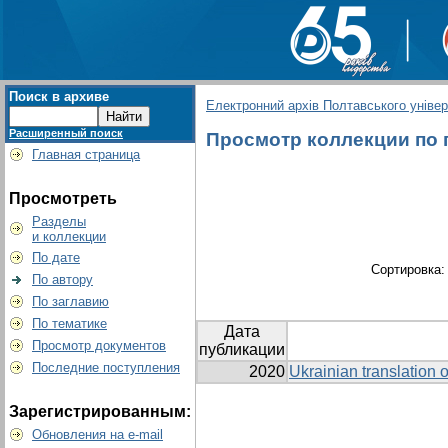
Поиск в архиве
Електронний архів Полтавського універс
Расширенный поиск
Просмотр коллекции по гр
Главная страница
Просмотреть
Разделы
и коллекции
По дате
Сортировка
По автору
По заглавию
По тематике
Дата
Просмотр документов
публикации
Последние поступления
2020
Ukrainian translation o
Зарегистрированным:
Обновления на e-mail