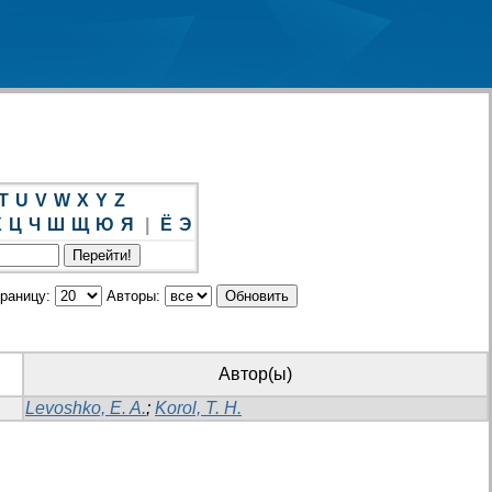
T
U
V
W
X
Y
Z
Х
Ц
Ч
Ш
Щ
Ю
Я
|
Ё
Э
траницу:
Авторы:
Автор(ы)
Levoshko, E. A.
;
Korol, T. H.