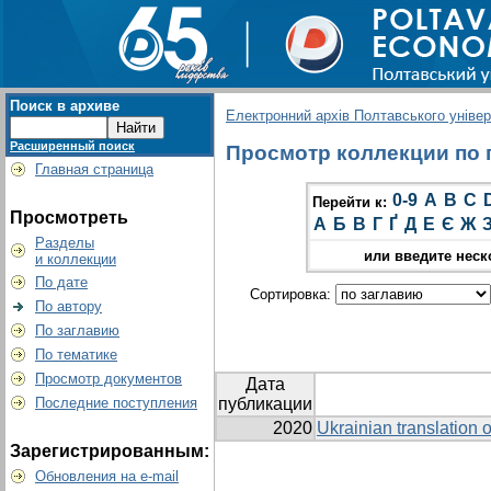
Поиск в архиве
Електронний архів Полтавського універс
Расширенный поиск
Просмотр коллекции по гр
Главная страница
0-9
A
B
C
Перейти к:
Просмотреть
А
Б
В
Г
Ґ
Д
Е
Є
Ж
Разделы
или введите неск
и коллекции
По дате
Сортировка:
По автору
По заглавию
По тематике
Просмотр документов
Дата
Последние поступления
публикации
2020
Ukrainian translation o
Зарегистрированным:
Обновления на e-mail