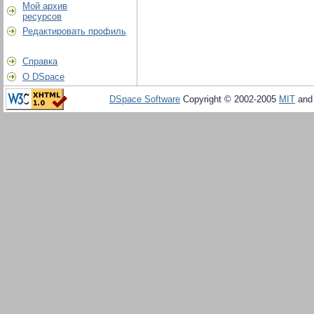
Мой архив
ресурсов
Редактировать профиль
Справка
О DSpace
DSpace Software
Copyright © 2002-2005
MIT
an