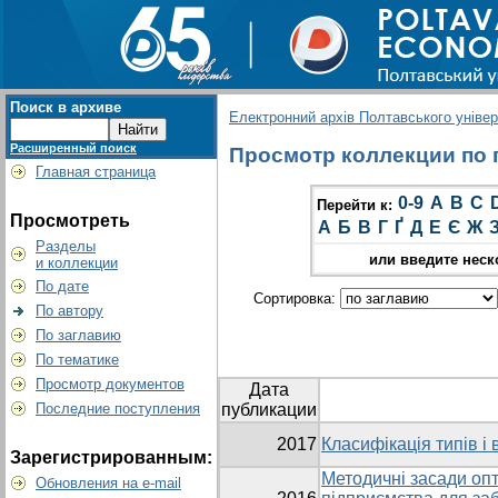
Поиск в архиве
Електронний архів Полтавського універс
Расширенный поиск
Просмотр коллекции по г
Главная страница
0-9
A
B
C
Перейти к:
Просмотреть
А
Б
В
Г
Ґ
Д
Е
Є
Ж
Разделы
или введите неск
и коллекции
По дате
Сортировка:
По автору
По заглавию
По тематике
Просмотр документов
Дата
Последние поступления
публикации
2017
Класифікація типів і
Зарегистрированным:
Методичні засади опти
Обновления на e-mail