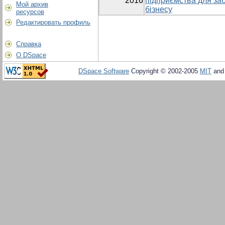
2016
підприємства для за
Мой архив
бізнесу
ресурсов
Редактировать профиль
Справка
О DSpace
DSpace Software
Copyright © 2002-2005
MIT
an