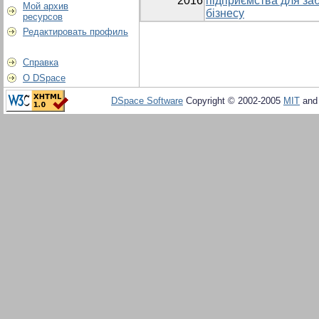
2016
підприємства для за
Мой архив
бізнесу
ресурсов
Редактировать профиль
Справка
О DSpace
DSpace Software
Copyright © 2002-2005
MIT
an