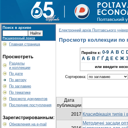
Поиск в архиве
Електронний архів Полтавського універс
Расширенный поиск
Просмотр коллекции по г
Главная страница
0-9
A
B
C
Перейти к:
Просмотреть
А
Б
В
Г
Ґ
Д
Е
Є
Ж
Разделы
или введите неск
и коллекции
По дате
Сортировка:
По автору
По заглавию
По тематике
Просмотр документов
Дата
Последние поступления
публикации
2017
Класифікація типів і
Зарегистрированным:
Методичні засади опти
Обновления на e-mail