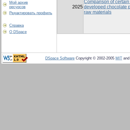
Comparison of certain 
Мой архив
2025
developed chocolate p
ресурсов
raw materials
Редактировать профиль
Справка
О DSpace
DSpace Software
Copyright © 2002-2005
MIT
an