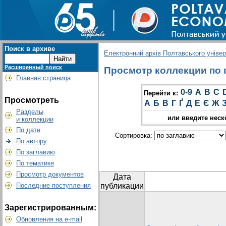
Поиск в архиве
Електронний архів Полтавського універс
Расширенный поиск
Просмотр коллекции по г
Главная страница
0-9
A
B
C
Перейти к:
Просмотреть
А
Б
В
Г
Ґ
Д
Е
Є
Ж
Разделы
или введите неск
и коллекции
По дате
Сортировка:
По автору
По заглавию
По тематике
Просмотр документов
Дата
Последние поступления
публикации
Зарегистрированным:
Обновления на e-mail