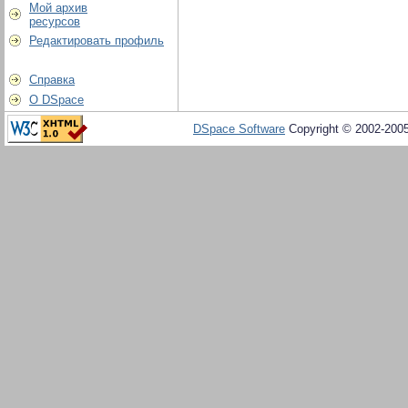
Мой архив
ресурсов
Редактировать профиль
Справка
О DSpace
DSpace Software
Copyright © 2002-200