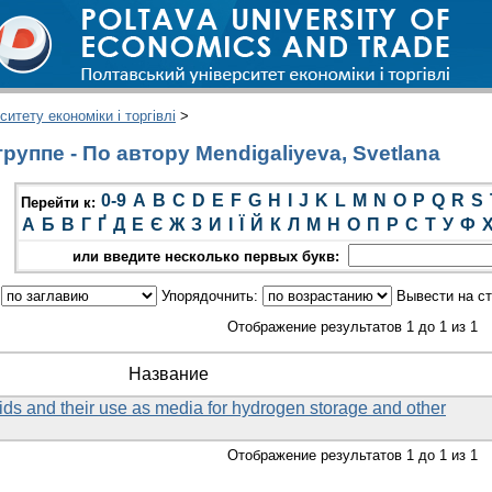
итету економіки і торгівлі
>
уппе - По автору Mendigaliyeva, Svetlana
0-9
A
B
C
D
E
F
G
H
I
J
K
L
M
N
O
P
Q
R
S
Перейти к:
А
Б
В
Г
Ґ
Д
Е
Є
Ж
З
И
І
Ї
Й
К
Л
М
Н
О
П
Р
С
Т
У
Ф
или введите несколько первых букв:
:
Упорядочнить:
Вывести на с
Отображение результатов 1 до 1 из 1
Название
quids and their use as media for hydrogen storage and other
Отображение результатов 1 до 1 из 1