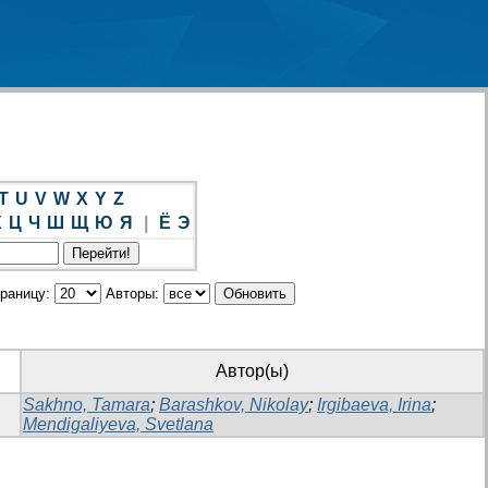
T
U
V
W
X
Y
Z
Х
Ц
Ч
Ш
Щ
Ю
Я
|
Ё
Э
траницу:
Авторы:
Автор(ы)
Sakhno, Tamara
;
Barashkov, Nikolay
;
Irgibaeva, Irina
;
Mendigaliyeva, Svetlana