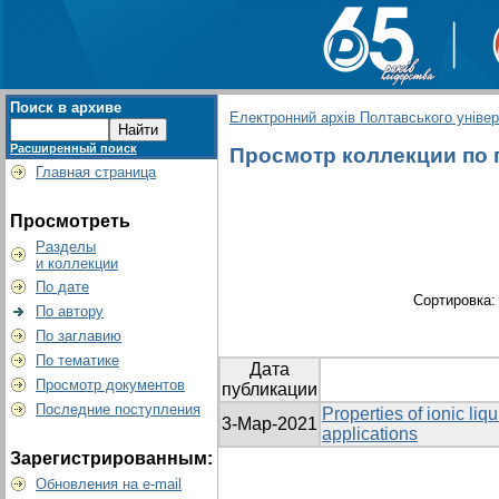
Поиск в архиве
Електронний архів Полтавського універс
Расширенный поиск
Просмотр коллекции по гр
Главная страница
Просмотреть
Разделы
и коллекции
По дате
Сортировка
По автору
По заглавию
По тематике
Дата
Просмотр документов
публикации
Последние поступления
Properties of ionic li
3-Мар-2021
applications
Зарегистрированным:
Обновления на e-mail