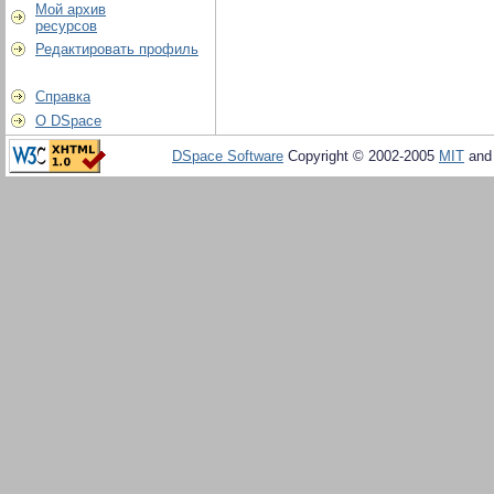
Мой архив
ресурсов
Редактировать профиль
Справка
О DSpace
DSpace Software
Copyright © 2002-2005
MIT
an