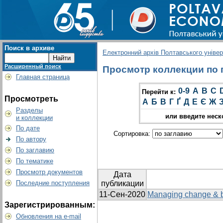
Поиск в архиве
Електронний архів Полтавського універс
Расширенный поиск
Просмотр коллекции по г
Главная страница
0-9
A
B
C
Перейти к:
Просмотреть
А
Б
В
Г
Ґ
Д
Е
Є
Ж
Разделы
или введите неск
и коллекции
По дате
Сортировка:
По автору
По заглавию
По тематике
Просмотр документов
Дата
Последние поступления
публикации
11-Сен-2020
Managing change & bei
Зарегистрированным:
Обновления на e-mail