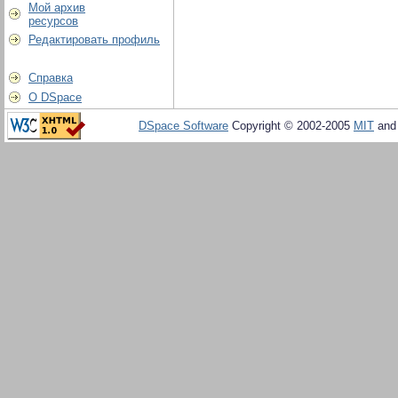
Мой архив
ресурсов
Редактировать профиль
Справка
О DSpace
DSpace Software
Copyright © 2002-2005
MIT
an