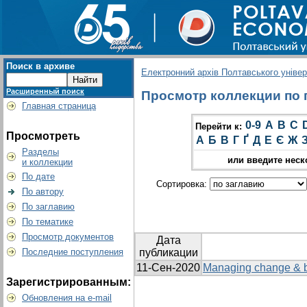
Поиск в архиве
Електронний архів Полтавського універс
Расширенный поиск
Просмотр коллекции по г
Главная страница
0-9
A
B
C
Перейти к:
Просмотреть
А
Б
В
Г
Ґ
Д
Е
Є
Ж
Разделы
или введите неск
и коллекции
По дате
Сортировка:
По автору
По заглавию
По тематике
Просмотр документов
Дата
Последние поступления
публикации
11-Сен-2020
Managing change & bei
Зарегистрированным:
Обновления на e-mail