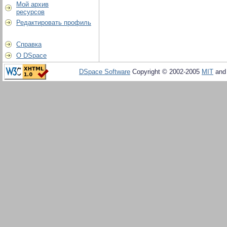
Мой архив
ресурсов
Редактировать профиль
Справка
О DSpace
DSpace Software
Copyright © 2002-2005
MIT
an