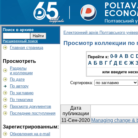
Поиск в архиве
Електронний архів Полтавського універс
Расширенный поиск
Просмотр коллекции по г
Главная страница
0-9
A
B
C
Перейти к:
Просмотреть
А
Б
В
Г
Ґ
Д
Е
Є
Ж
Разделы
или введите неск
и коллекции
По дате
Сортировка:
По автору
По заглавию
По тематике
Просмотр документов
Дата
Последние поступления
публикации
11-Сен-2020
Managing change & bei
Зарегистрированным:
Обновления на e-mail