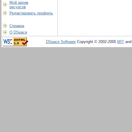
Мой архив
ресурсов
Редактировать профиль
Справка
О DSpace
DSpace Software
Copyright © 2002-2005
MIT
an