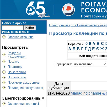
Поиск в архиве
Електронний архів Полтавського універс
Расширенный поиск
Просмотр коллекции по г
Главная страница
0-9
A
B
C
Перейти к:
Просмотреть
А
Б
В
Г
Ґ
Д
Е
Є
Ж
Разделы
или введите неск
и коллекции
По дате
Сортировка:
По автору
По заглавию
По тематике
Просмотр документов
Дата
Последние поступления
публикации
11-Сен-2020
Managing change & bei
Зарегистрированным:
Обновления на e-mail