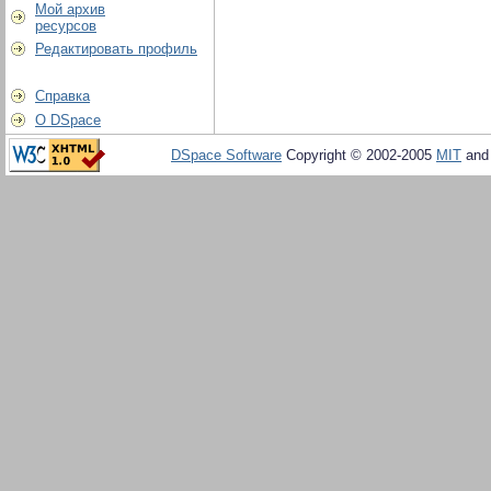
Мой архив
ресурсов
Редактировать профиль
Справка
О DSpace
DSpace Software
Copyright © 2002-2005
MIT
an