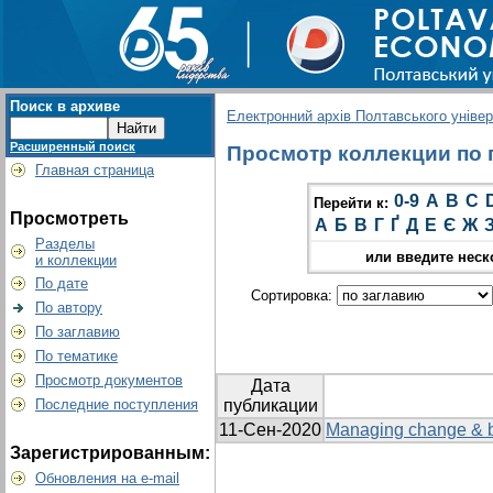
Поиск в архиве
Електронний архів Полтавського універс
Расширенный поиск
Просмотр коллекции по г
Главная страница
0-9
A
B
C
Перейти к:
Просмотреть
А
Б
В
Г
Ґ
Д
Е
Є
Ж
Разделы
или введите неск
и коллекции
По дате
Сортировка:
По автору
По заглавию
По тематике
Просмотр документов
Дата
Последние поступления
публикации
11-Сен-2020
Managing change & bei
Зарегистрированным:
Обновления на e-mail