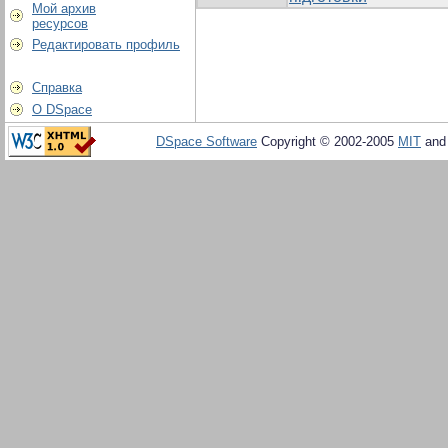
Мой архив
ресурсов
Редактировать профиль
Справка
О DSpace
DSpace Software
Copyright © 2002-2005
MIT
an