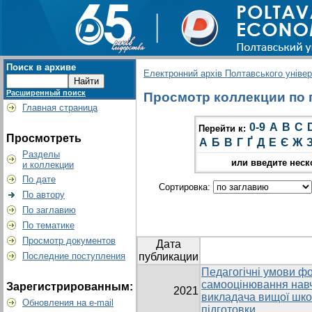
Поиск в архиве
Електронний архів Полтавського універс
Расширенный поиск
Просмотр коллекции по гр
Главная страница
0-9
A
B
C
Перейти к:
Просмотреть
А
Б
В
Г
Ґ
Д
Е
Є
Ж
Разделы
или введите неск
и коллекции
По дате
Сортировка:
По автору
По заглавию
По тематике
Просмотр документов
Дата
Последние поступления
публикации
Педагогічні умови ф
самооцінювання навч
Зарегистрированным:
2021
викладача вищої школ
Обновления на e-mail
підготовки