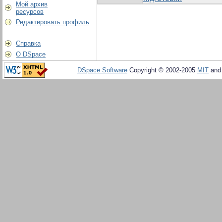
Мой архив
ресурсов
Редактировать профиль
Справка
О DSpace
DSpace Software
Copyright © 2002-2005
MIT
an