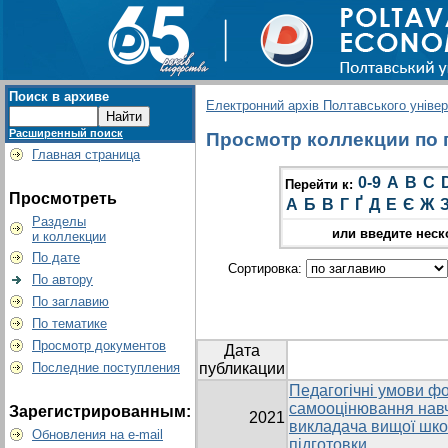
Поиск в архиве
Електронний архів Полтавського універс
Расширенный поиск
Просмотр коллекции по гр
Главная страница
0-9
A
B
C
Перейти к:
Просмотреть
А
Б
В
Г
Ґ
Д
Е
Є
Ж
Разделы
или введите неск
и коллекции
По дате
Сортировка:
По автору
По заглавию
По тематике
Просмотр документов
Дата
Последние поступления
публикации
Педагогічні умови ф
самооцінювання навч
Зарегистрированным:
2021
викладача вищої школ
Обновления на e-mail
підготовки