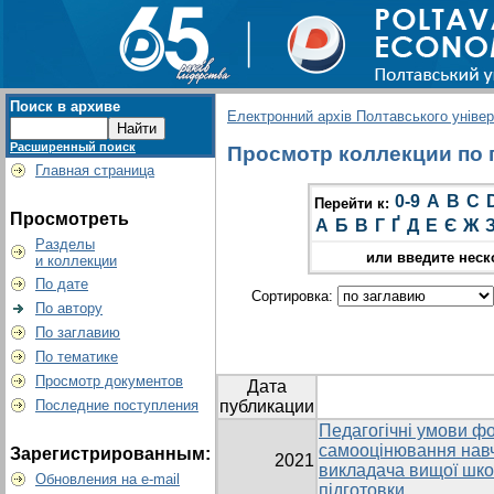
Поиск в архиве
Електронний архів Полтавського універс
Расширенный поиск
Просмотр коллекции по гр
Главная страница
0-9
A
B
C
Перейти к:
Просмотреть
А
Б
В
Г
Ґ
Д
Е
Є
Ж
Разделы
или введите неск
и коллекции
По дате
Сортировка:
По автору
По заглавию
По тематике
Просмотр документов
Дата
Последние поступления
публикации
Педагогічні умови ф
самооцінювання навч
Зарегистрированным:
2021
викладача вищої школ
Обновления на e-mail
підготовки