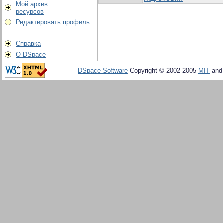
Мой архив
ресурсов
Редактировать профиль
Справка
О DSpace
DSpace Software
Copyright © 2002-2005
MIT
an