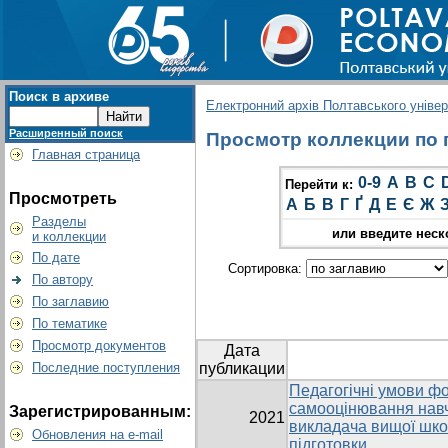
Поиск в архиве
Електронний архів Полтавського універс
Расширенный поиск
Просмотр коллекции по гр
Главная страница
0-9
A
B
C
Перейти к:
Просмотреть
А
Б
В
Г
Ґ
Д
Е
Є
Ж
Разделы
или введите неск
и коллекции
По дате
Сортировка:
По автору
По заглавию
По тематике
Просмотр документов
Дата
Последние поступления
публикации
Педагогічні умови ф
самооцінювання навч
Зарегистрированным:
2021
викладача вищої школ
Обновления на e-mail
підготовки