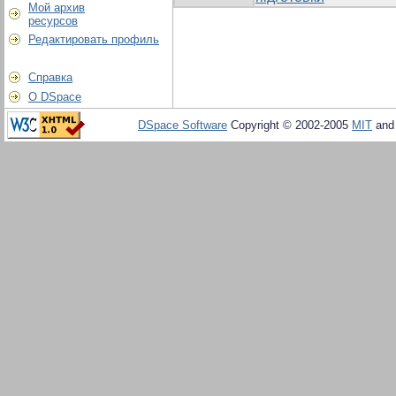
Мой архив
ресурсов
Редактировать профиль
Справка
О DSpace
DSpace Software
Copyright © 2002-2005
MIT
an