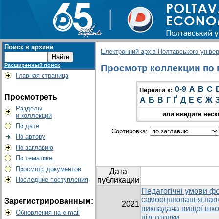
Поиск в архиве
Електронний архів Полтавського універс
Расширенный поиск
Просмотр коллекции по гр
Главная страница
0-9
A
B
C
Перейти к:
Просмотреть
А
Б
В
Г
Ґ
Д
Е
Є
Ж
Разделы
или введите неск
и коллекции
По дате
Сортировка:
По автору
По заглавию
По тематике
Просмотр документов
Дата
Последние поступления
публикации
Педагогічні умови ф
самооцінювання навч
Зарегистрированным:
2021
викладача вищої школ
Обновления на e-mail
підготовки