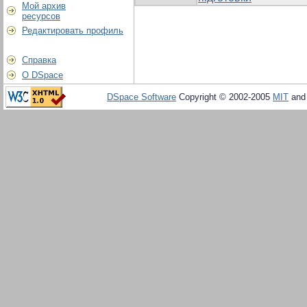
Мой архив
ресурсов
Редактировать профиль
Справка
О DSpace
DSpace Software
Copyright © 2002-2005
MIT
an