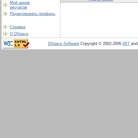
Мой архив
ресурсов
Редактировать профиль
Справка
О DSpace
DSpace Software
Copyright © 2002-2005
MIT
an