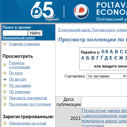
Поиск в архиве
Електронний архів Полтавського універс
Расширенный поиск
Просмотр коллекции по гр
Главная страница
0-9
A
B
C
Перейти к:
Просмотреть
А
Б
В
Г
Ґ
Д
Е
Є
Ж
Разделы
или введите неск
и коллекции
По дате
Сортировка:
По автору
По заглавию
По тематике
Просмотр документов
Дата
Последние поступления
публикации
Педагогічні умови ф
самооцінювання навч
Зарегистрированным:
2021
викладача вищої школ
Обновления на e-mail
підготовки