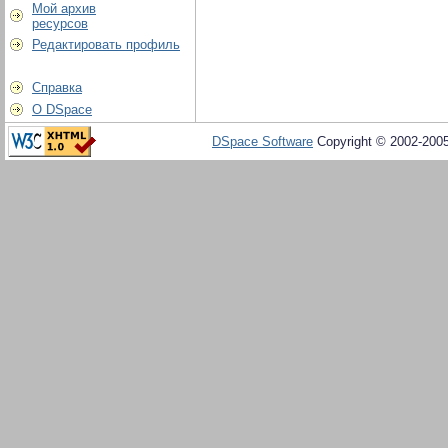
Мой архив
ресурсов
Редактировать профиль
Справка
О DSpace
DSpace Software
Copyright © 2002-200