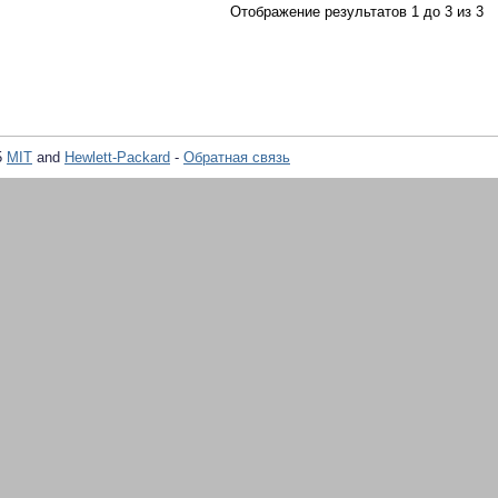
Отображение результатов 1 до 3 из 3
5
MIT
and
Hewlett-Packard
-
Обратная связь