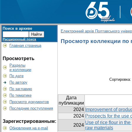
Поиск в архиве
Електронний архів Полтавського універс
Расширенный поиск
Просмотр коллекции по г
Главная страница
Просмотреть
Разделы
и коллекции
По дате
Сортировка
По автору
По заглавию
По тематике
Дата
Просмотр документов
публикации
Последние поступления
2024
Improvement of produc
2024
Prospects for the use o
Зарегистрированным:
Use of rice flour in t
2024
raw materials
Обновления на e-mail