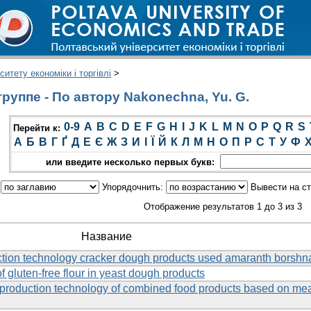
итету економіки і торгівлі
>
руппе - По автору Nakonechna, Yu. G.
0-9
A
B
C
D
E
F
G
H
I
J
K
L
M
N
O
P
Q
R
S
Перейти к:
А
Б
В
Г
Ґ
Д
Е
Є
Ж
З
И
І
Ї
Й
К
Л
М
Н
О
П
Р
С
Т
У
Ф
или введите несколько первых букв:
:
Упорядочнить:
Вывести на с
Отображение результатов 1 до 3 из 3
Название
tion technology cracker dough products used amaranth borshn
f gluten-free flour in yeast dough products
he production technology of combined food products based on me