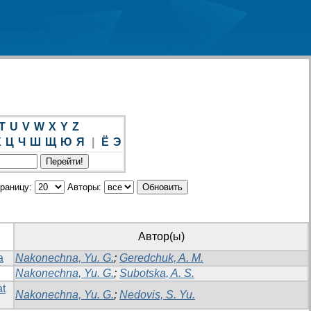
T
U
V
W
X
Y
Z
Х
Ц
Ч
Ш
Щ
Ю
Я
|
Ё
Э
траницу:
Авторы:
Автор(ы)
a
Nakonechna, Yu. G.
;
Geredchuk, A. M.
Nakonechna, Yu. G.
;
Subotska, A. S.
at
Nakonechna, Yu. G.
;
Nedovis, S. Yu.