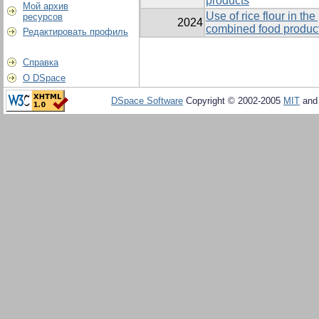
products
Мой архив
Use of rice flour in th
ресурсов
2024
combined food product
Редактировать профиль
Справка
О DSpace
DSpace Software
Copyright © 2002-2005
MIT
an