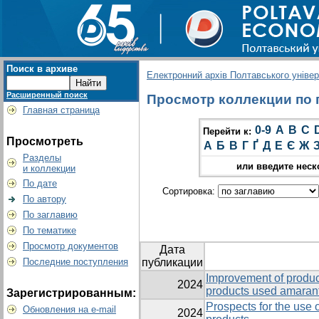
Поиск в архиве
Електронний архів Полтавського універс
Расширенный поиск
Просмотр коллекции по г
Главная страница
0-9
A
B
C
Перейти к:
Просмотреть
А
Б
В
Г
Ґ
Д
Е
Є
Ж
Разделы
или введите неск
и коллекции
По дате
Сортировка:
По автору
По заглавию
По тематике
Просмотр документов
Дата
Последние поступления
публикации
Improvement of produc
2024
products used amaran
Зарегистрированным:
Prospects for the use o
Обновления на e-mail
2024