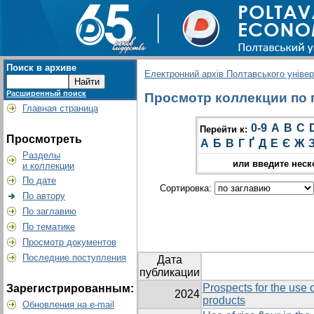
Поиск в архиве
Електронний архів Полтавського універс
Расширенный поиск
Просмотр коллекции по г
Главная страница
0-9
A
B
C
Перейти к:
Просмотреть
А
Б
В
Г
Ґ
Д
Е
Є
Ж
Разделы
или введите неск
и коллекции
По дате
Сортировка:
По автору
По заглавию
По тематике
Просмотр документов
Последние поступления
Дата
публикации
Prospects for the use o
Зарегистрированным:
2024
products
Обновления на e-mail