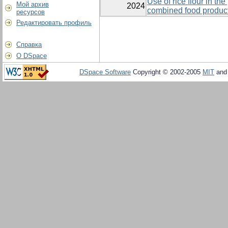
Use of rice flour in th
Мой архив
2024
combined food product
ресурсов
Редактировать профиль
Справка
О DSpace
DSpace Software
Copyright © 2002-2005
MIT
an