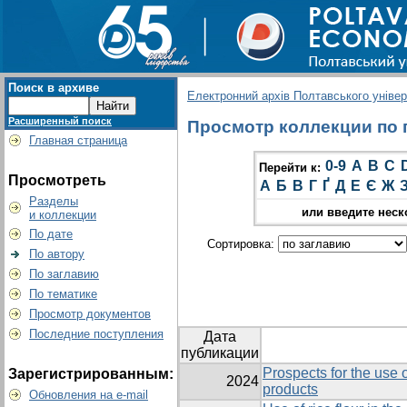
Поиск в архиве
Електронний архів Полтавського універс
Расширенный поиск
Просмотр коллекции по г
Главная страница
0-9
A
B
C
Перейти к:
Просмотреть
А
Б
В
Г
Ґ
Д
Е
Є
Ж
Разделы
или введите неск
и коллекции
По дате
Сортировка:
По автору
По заглавию
По тематике
Просмотр документов
Последние поступления
Дата
публикации
Prospects for the use o
Зарегистрированным:
2024
products
Обновления на e-mail