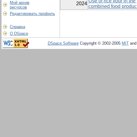
Use of rice flour in th
Мой архив
2024
combined food product
ресурсов
Редактировать профиль
Справка
О DSpace
DSpace Software
Copyright © 2002-2005
MIT
an