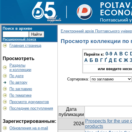
Поиск в архиве
Електронний архів Полтавського універс
Расширенный поиск
Просмотр коллекции по г
Главная страница
0-9
A
B
C
Перейти к:
Просмотреть
А
Б
В
Г
Ґ
Д
Е
Є
Ж
Разделы
или введите неск
и коллекции
По дате
Сортировка:
По автору
По заглавию
По тематике
Просмотр документов
Последние поступления
Дата
публикации
Prospects for the use o
Зарегистрированным:
2024
products
Обновления на e-mail