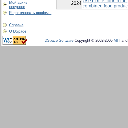
Use of rice flour in th
Мой архив
2024
combined food product
ресурсов
Редактировать профиль
Справка
О DSpace
DSpace Software
Copyright © 2002-2005
MIT
an