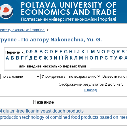
итету економіки і торгівлі
>
руппе - По автору Nakonechna, Yu. G.
0-9
A
B
C
D
E
F
G
H
I
J
K
L
M
N
O
P
Q
R
S
Перейти к:
А
Б
В
Г
Ґ
Д
Е
Є
Ж
З
И
І
Ї
Й
К
Л
М
Н
О
П
Р
С
Т
У
Ф
или введите несколько первых букв:
:
Упорядочнить:
Вывести на с
Отображение результатов 2 до 3 из 3
< назад
Название
f gluten-free flour in yeast dough products
he production technology of combined food products based on me