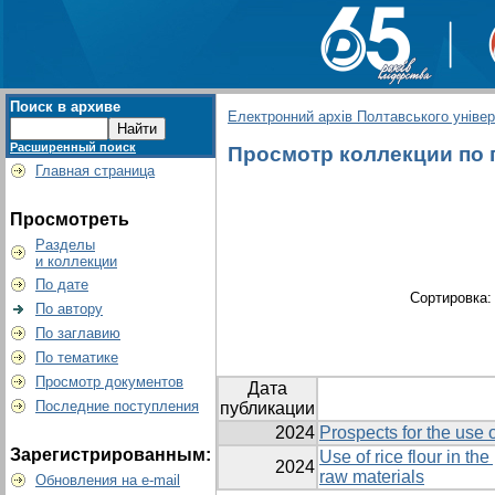
Поиск в архиве
Електронний архів Полтавського універс
Расширенный поиск
Просмотр коллекции по г
Главная страница
Просмотреть
Разделы
и коллекции
По дате
Сортировка
По автору
По заглавию
По тематике
Просмотр документов
Дата
Последние поступления
публикации
2024
Prospects for the use o
Зарегистрированным:
Use of rice flour in t
2024
raw materials
Обновления на e-mail