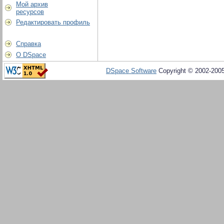
Мой архив
ресурсов
Редактировать профиль
Справка
О DSpace
DSpace Software
Copyright © 2002-200