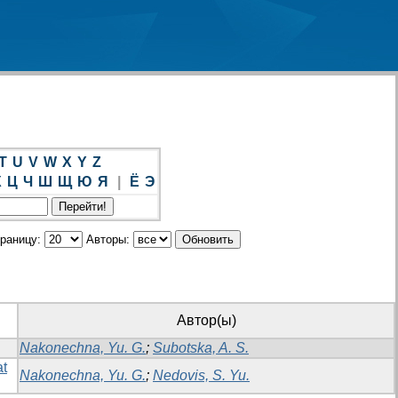
T
U
V
W
X
Y
Z
Х
Ц
Ч
Ш
Щ
Ю
Я
|
Ё
Э
траницу:
Авторы:
Автор(ы)
Nakonechna, Yu. G.
;
Subotska, A. S.
at
Nakonechna, Yu. G.
;
Nedovis, S. Yu.