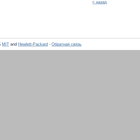
< назад
5
MIT
and
Hewlett-Packard
-
Обратная связь