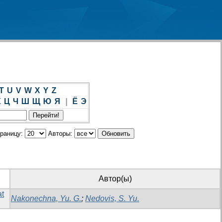
T
U
V
W
X
Y
Z
Х
Ц
Ч
Ш
Щ
Ю
Я
|
Ё
Э
траницу:
Авторы:
Автор(ы)
at
Nakonechna, Yu. G.
;
Nedovis, S. Yu.