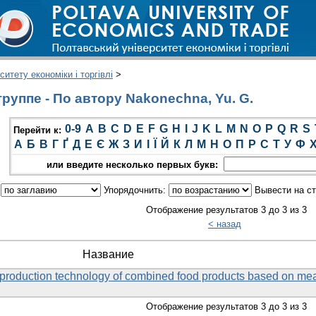
итету економіки і торгівлі
>
руппе - По автору Nakonechna, Yu. G.
0-9
A
B
C
D
E
F
G
H
I
J
K
L
M
N
O
P
Q
R
S
Перейти к:
А
Б
В
Г
Ґ
Д
Е
Є
Ж
З
И
І
Ї
Й
К
Л
М
Н
О
П
Р
С
Т
У
Ф
или введите несколько первых букв:
:
Упорядочнить:
Вывести на с
Отображение результатов 3 до 3 из 3
< назад
Название
he production technology of combined food products based on me
Отображение результатов 3 до 3 из 3