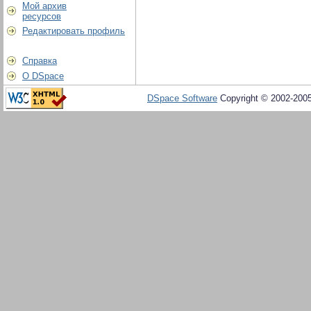
Мой архив
ресурсов
Редактировать профиль
Справка
О DSpace
DSpace Software
Copyright © 2002-200