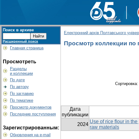
Поиск в архиве
Електронний архів Полтавського універс
Расширенный поиск
Просмотр коллекции по г
Главная страница
Просмотреть
Разделы
и коллекции
По дате
Сортировка
По автору
По заглавию
По тематике
Просмотр документов
Дата
Последние поступления
публикации
Use of rice flour in t
2024
raw materials
Зарегистрированным:
Обновления на e-mail