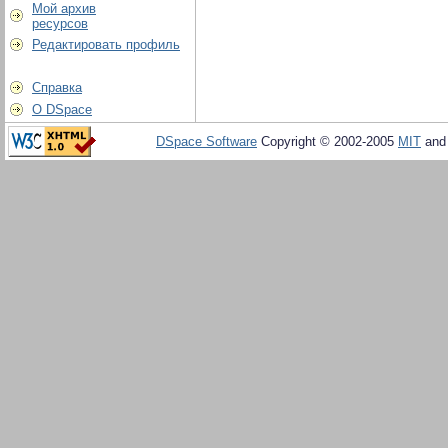
Мой архив
ресурсов
Редактировать профиль
Справка
О DSpace
DSpace Software
Copyright © 2002-2005
MIT
an