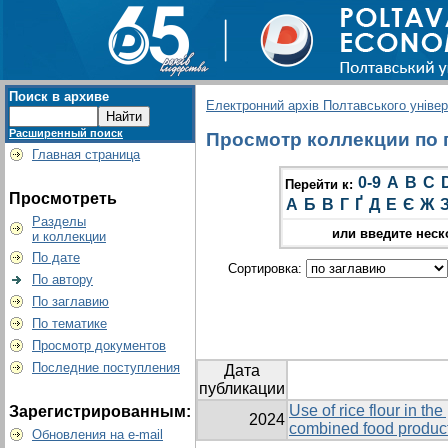
Поиск в архиве
Електронний архів Полтавського універс
Расширенный поиск
Просмотр коллекции по г
Главная страница
0-9
A
B
C
Перейти к:
Просмотреть
А
Б
В
Г
Ґ
Д
Е
Є
Ж
Разделы
или введите неск
и коллекции
По дате
Сортировка:
По автору
По заглавию
По тематике
Просмотр документов
Последние поступления
Дата
публикации
Use of rice flour in th
Зарегистрированным:
2024
combined food product
Обновления на e-mail