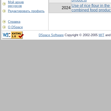
products
Мой архив
Use of rice flour in th
ресурсов
2024
combined food product
Редактировать профиль
Справка
О DSpace
DSpace Software
Copyright © 2002-2005
MIT
an