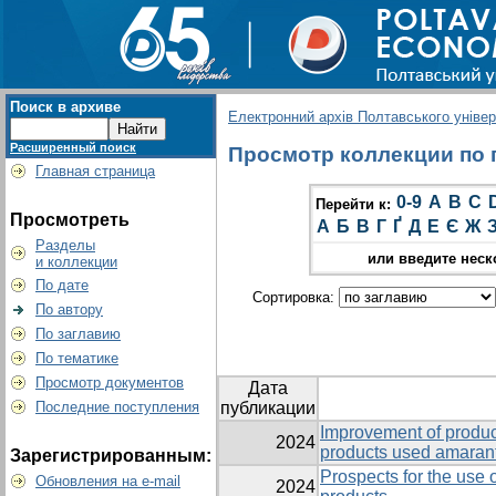
Поиск в архиве
Електронний архів Полтавського універс
Расширенный поиск
Просмотр коллекции по г
Главная страница
0-9
A
B
C
Перейти к:
Просмотреть
А
Б
В
Г
Ґ
Д
Е
Є
Ж
Разделы
или введите неск
и коллекции
По дате
Сортировка:
По автору
По заглавию
По тематике
Просмотр документов
Дата
Последние поступления
публикации
Improvement of produc
2024
products used amaran
Зарегистрированным:
Prospects for the use o
Обновления на e-mail
2024