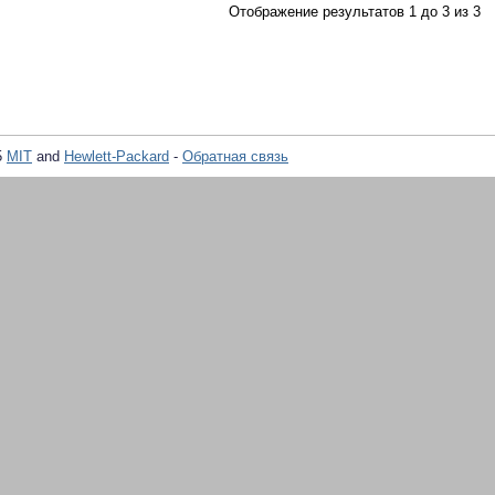
Отображение результатов 1 до 3 из 3
5
MIT
and
Hewlett-Packard
-
Обратная связь