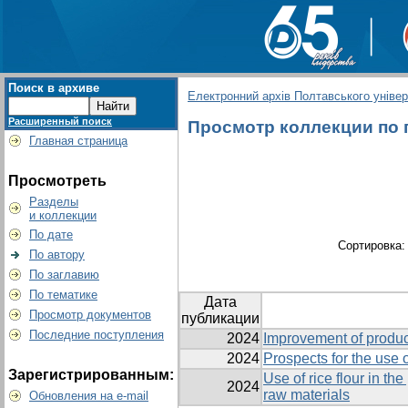
Поиск в архиве
Електронний архів Полтавського універс
Расширенный поиск
Просмотр коллекции по г
Главная страница
Просмотреть
Разделы
и коллекции
По дате
Сортировка
По автору
По заглавию
По тематике
Дата
Просмотр документов
публикации
Последние поступления
2024
Improvement of produc
2024
Prospects for the use o
Зарегистрированным:
Use of rice flour in t
2024
raw materials
Обновления на e-mail