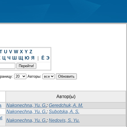
T
U
V
W
X
Y
Z
Х
Ц
Ч
Ш
Щ
Ю
Я
|
Ё
Э
траницу:
Авторы:
Автор(ы)
a
Nakonechna, Yu. G.
;
Geredchuk, A. M.
Nakonechna, Yu. G.
;
Subotska, A. S.
at
Nakonechna, Yu. G.
;
Nedovis, S. Yu.