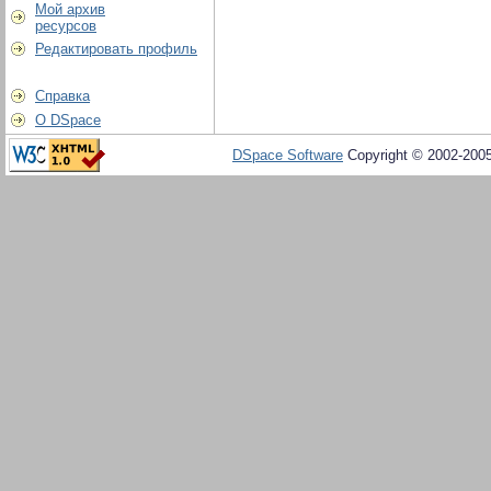
Мой архив
ресурсов
Редактировать профиль
Справка
О DSpace
DSpace Software
Copyright © 2002-200