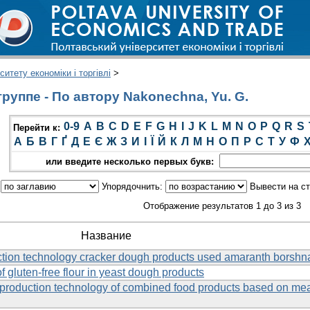
итету економіки і торгівлі
>
руппе - По автору Nakonechna, Yu. G.
0-9
A
B
C
D
E
F
G
H
I
J
K
L
M
N
O
P
Q
R
S
Перейти к:
А
Б
В
Г
Ґ
Д
Е
Є
Ж
З
И
І
Ї
Й
К
Л
М
Н
О
П
Р
С
Т
У
Ф
или введите несколько первых букв:
:
Упорядочнить:
Вывести на с
Отображение результатов 1 до 3 из 3
Название
tion technology cracker dough products used amaranth borshn
f gluten-free flour in yeast dough products
he production technology of combined food products based on me