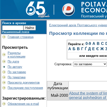
Поиск в архиве
Електронний архів Полтавського універс
Расширенный поиск
Просмотр коллекции по гр
Главная страница
0-9
A
B
C
Перейти к:
Просмотреть
А
Б
В
Г
Ґ
Д
Е
Є
Ж
Разделы
или введите неск
и коллекции
По дате
Сортировка:
По автору
По заглавию
По тематике
Просмотр документов
Дата
Последние поступления
публикации
About the system of lin
Май-2000
general polyhedron of
Зарегистрированным:
Обновления на e-mail