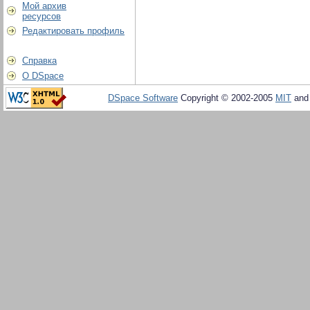
Мой архив
ресурсов
Редактировать профиль
Справка
О DSpace
DSpace Software
Copyright © 2002-2005
MIT
an