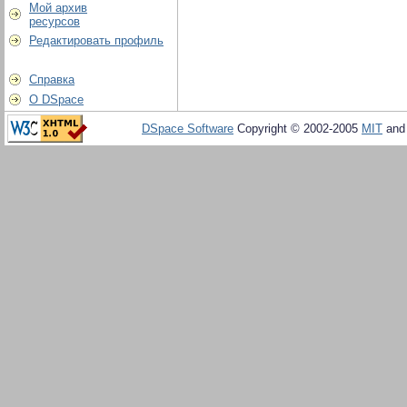
Мой архив
ресурсов
Редактировать профиль
Справка
О DSpace
DSpace Software
Copyright © 2002-2005
MIT
an