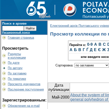
Поиск в архиве
Електронний архів Полтавського універс
Расширенный поиск
Просмотр коллекции по гр
Главная страница
0-9
A
B
C
Перейти к:
Просмотреть
А
Б
В
Г
Ґ
Д
Е
Є
Ж
Разделы
или введите неск
и коллекции
По дате
Сортировка:
По автору
По заглавию
По тематике
Просмотр документов
Дата
Последние поступления
публикации
About the system of lin
Май-2000
general polyhedron of
Зарегистрированным:
Обновления на e-mail