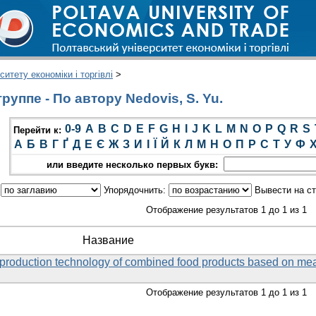
итету економіки і торгівлі
>
уппе - По автору Nedovis, S. Yu.
0-9
A
B
C
D
E
F
G
H
I
J
K
L
M
N
O
P
Q
R
S
Перейти к:
А
Б
В
Г
Ґ
Д
Е
Є
Ж
З
И
І
Ї
Й
К
Л
М
Н
О
П
Р
С
Т
У
Ф
или введите несколько первых букв:
:
Упорядочнить:
Вывести на с
Отображение результатов 1 до 1 из 1
Название
he production technology of combined food products based on me
Отображение результатов 1 до 1 из 1