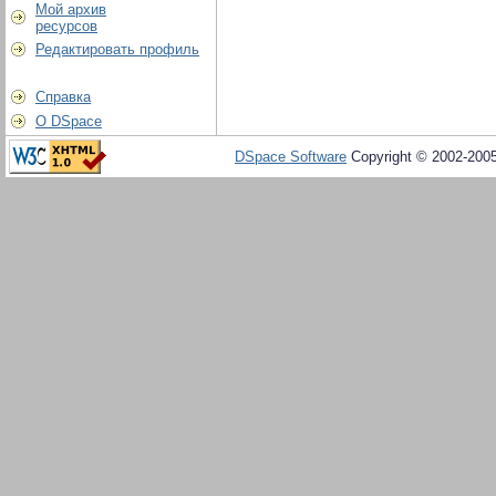
Мой архив
ресурсов
Редактировать профиль
Справка
О DSpace
DSpace Software
Copyright © 2002-200