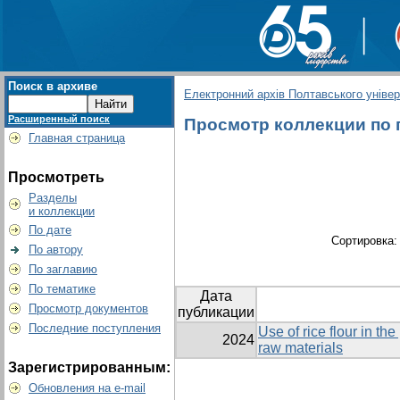
Поиск в архиве
Електронний архів Полтавського універс
Расширенный поиск
Просмотр коллекции по гр
Главная страница
Просмотреть
Разделы
и коллекции
По дате
Сортировка
По автору
По заглавию
По тематике
Дата
Просмотр документов
публикации
Последние поступления
Use of rice flour in t
2024
raw materials
Зарегистрированным:
Обновления на e-mail