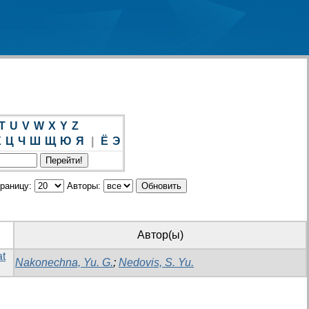
T
U
V
W
X
Y
Z
Х
Ц
Ч
Ш
Щ
Ю
Я
|
Ё
Э
траницу:
Авторы:
Автор(ы)
at
Nakonechna, Yu. G.
;
Nedovis, S. Yu.