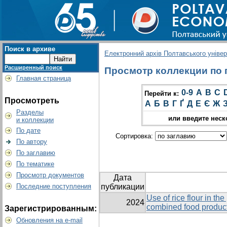
Поиск в архиве
Електронний архів Полтавського універс
Расширенный поиск
Просмотр коллекции по гр
Главная страница
0-9
A
B
C
Перейти к:
Просмотреть
А
Б
В
Г
Ґ
Д
Е
Є
Ж
Разделы
или введите неск
и коллекции
По дате
Сортировка:
По автору
По заглавию
По тематике
Просмотр документов
Дата
Последние поступления
публикации
Use of rice flour in th
2024
combined food product
Зарегистрированным:
Обновления на e-mail