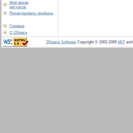
Мой архив
ресурсов
Редактировать профиль
Справка
О DSpace
DSpace Software
Copyright © 2002-2005
MIT
an