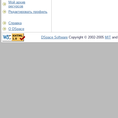
Мой архив
ресурсов
Редактировать профиль
Справка
О DSpace
DSpace Software
Copyright © 2002-2005
MIT
an