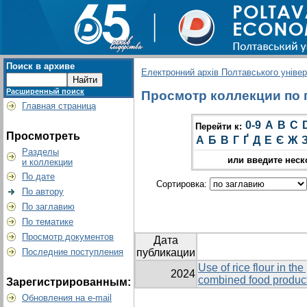
Поиск в архиве
Електронний архів Полтавського універс
Расширенный поиск
Просмотр коллекции по гр
Главная страница
0-9
A
B
C
Перейти к:
Просмотреть
А
Б
В
Г
Ґ
Д
Е
Є
Ж
Разделы
или введите неск
и коллекции
По дате
Сортировка:
По автору
По заглавию
По тематике
Просмотр документов
Дата
Последние поступления
публикации
Use of rice flour in th
2024
combined food product
Зарегистрированным:
Обновления на e-mail