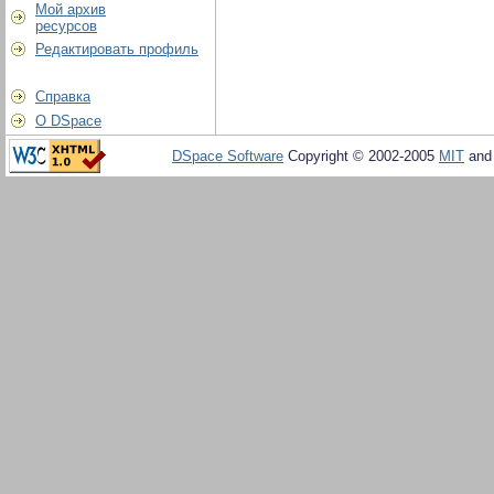
Мой архив
ресурсов
Редактировать профиль
Справка
О DSpace
DSpace Software
Copyright © 2002-2005
MIT
an