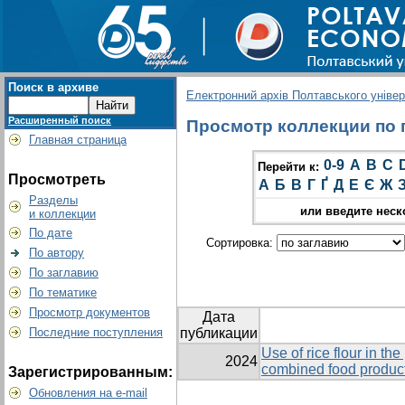
Поиск в архиве
Електронний архів Полтавського універс
Расширенный поиск
Просмотр коллекции по гр
Главная страница
0-9
A
B
C
Перейти к:
Просмотреть
А
Б
В
Г
Ґ
Д
Е
Є
Ж
Разделы
или введите неск
и коллекции
По дате
Сортировка:
По автору
По заглавию
По тематике
Просмотр документов
Дата
Последние поступления
публикации
Use of rice flour in th
2024
combined food product
Зарегистрированным:
Обновления на e-mail