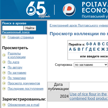
Поиск в архиве
Електронний архів Полтавського універс
Расширенный поиск
Просмотр коллекции по гр
Главная страница
0-9
A
B
C
Перейти к:
Просмотреть
А
Б
В
Г
Ґ
Д
Е
Є
Ж
Разделы
или введите неск
и коллекции
По дате
Сортировка:
По автору
По заглавию
По тематике
Просмотр документов
Дата
Последние поступления
публикации
Use of rice flour in th
2024
combined food product
Зарегистрированным:
Обновления на e-mail