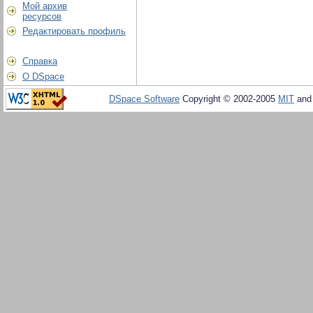
Мой архив
ресурсов
Редактировать профиль
Справка
О DSpace
DSpace Software
Copyright © 2002-2005
MIT
an