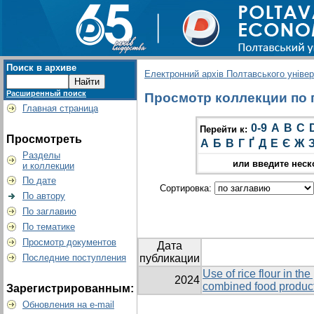
Поиск в архиве
Електронний архів Полтавського універс
Расширенный поиск
Просмотр коллекции по гр
Главная страница
0-9
A
B
C
Перейти к:
Просмотреть
А
Б
В
Г
Ґ
Д
Е
Є
Ж
Разделы
или введите неск
и коллекции
По дате
Сортировка:
По автору
По заглавию
По тематике
Просмотр документов
Дата
Последние поступления
публикации
Use of rice flour in th
2024
combined food product
Зарегистрированным:
Обновления на e-mail