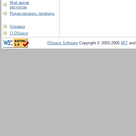
Мой архив
ресурсов
Редактировать профиль
Справка
О DSpace
DSpace Software
Copyright © 2002-2005
MIT
an