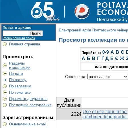
Поиск в архиве
Електронний архів Полтавського універс
Расширенный поиск
Просмотр коллекции по гр
Главная страница
0-9
A
B
C
Перейти к:
Просмотреть
А
Б
В
Г
Ґ
Д
Е
Є
Ж
Разделы
или введите неск
и коллекции
По дате
Сортировка:
По автору
По заглавию
По тематике
Просмотр документов
Дата
Последние поступления
публикации
Use of rice flour in th
2024
combined food product
Зарегистрированным:
Обновления на e-mail