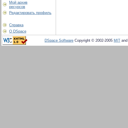
Мой архив
ресурсов
Редактировать профиль
Справка
О DSpace
DSpace Software
Copyright © 2002-2005
MIT
an