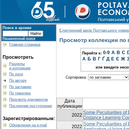
Поиск в архиве
Електронний архів Полтавського універс
Расширенный поиск
Просмотр коллекции по гр
Главная страница
0-9
A
B
C
Перейти к:
Просмотреть
А
Б
В
Г
Ґ
Д
Е
Є
Ж
Разделы
или введите неск
и коллекции
По дате
Сортировка:
По автору
По заглавию
По тематике
Просмотр документов
Дата
Последние поступления
публикации
Some Peculiarities of 
2022
Distance Learning Co
Зарегистрированным:
Some Peculiarities of
Обновления на e-mail
2022