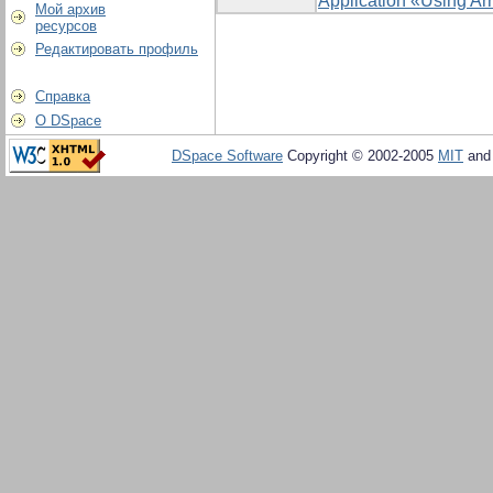
Application «Using Ar
Мой архив
ресурсов
Редактировать профиль
Справка
О DSpace
DSpace Software
Copyright © 2002-2005
MIT
an