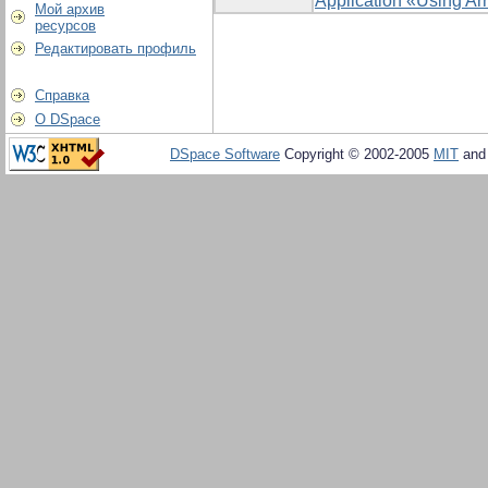
Application «Using Ar
Мой архив
ресурсов
Редактировать профиль
Справка
О DSpace
DSpace Software
Copyright © 2002-2005
MIT
an