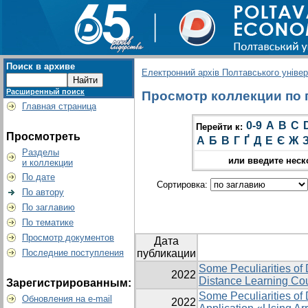
Поиск в архиве
Електронний архів Полтавського універс
Расширенный поиск
Просмотр коллекции по гр
Главная страница
0-9
A
B
C
Перейти к:
Просмотреть
А
Б
В
Г
Ґ
Д
Е
Є
Ж
Разделы
или введите неск
и коллекции
По дате
Сортировка:
По автору
По заглавию
По тематике
Просмотр документов
Дата
Последние поступления
публикации
Some Peculiarities of 
2022
Distance Learning Co
Зарегистрированным:
Some Peculiarities of
Обновления на e-mail
2022